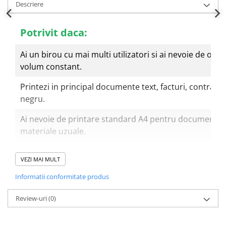
Descriere
Bibliorafturi
Caiete mecanice
Potrivit daca:
Clipboarduri
Dosare din carton
Ai un birou cu mai multi utilizatori si ai nevoie de o 
Dosare din plastic
volum constant.
Dosare suspendate
Printezi in principal documente text, facturi, contract
Ecusoane si accesorii
negru.
Folii si mape
Intercalatoare
Ai nevoie de printare standard A4 pentru documente de
Prezentare si afisare
materiale uzuale.
Accesorii pentru birou
Printezi suficient de mult incat sa conteze viteza, capa
Agrafe, ace, piuneze, clipsuri
VEZI MAI MULT
total de utilizare.
Automatizare birou si accesori
Informatii conformitate produs
Printezi frecvent documente fata-verso si vrei duplex
Distrugator documente
manuala a hartiei.
Review-uri
(0)
Laminatoare si folii
Calculatoare de birou
Ai nevoie de conectare "remote" si rapida, si vrei sa 