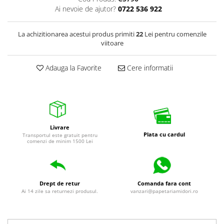
universale
Ai nevoie de ajutor?
0722 536 922
Markere speciale
Markere acrilice
La achizitionarea acestui produs primiti
22
Lei pentru comenzile
viitoare
Markere acrilice cu efect metalic
Markere universale
Adauga la Favorite
Cere informatii
Textmarkere
Rezerve cerneala si mine pix
Ambalare si etichetare
Accesorii si cutii din carton
Livrare
Aparate pentru aplicat preturi
Plata cu cardul
Transportul este gratuit pentru
comenzi de minim 1500 Lei
Benzi adezive si accesorii
Etichete pret si autoadezive
Folie de paletizat
Drept de retur
Comanda fara cont
Articole pentru birou
Ai 14 zile sa returnezi produsul.
vanzari@papetariamidori.ro
Organizare si arhivare
Arhivare