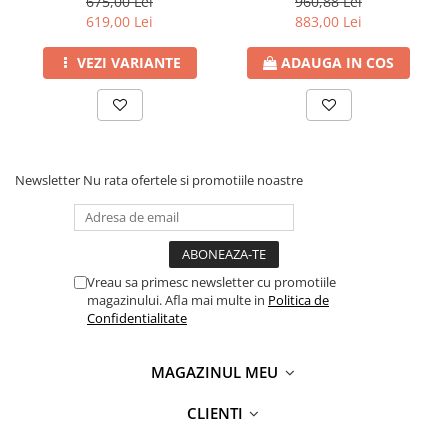
Volum lunar
675,00 Lei
5000 pagini
960,88 Lei
AUTOMAT, A4, USB
AUTOMAT, A4, USB, Retea,
Creta si creioane cerate
619,00 Lei
883,00 Lei
recomandat
Fax
Ghiozdane, genti, penare
SPECIFICATII IMPRIMARE
VEZI VARIANTE
ADAUGA IN COS
Ghiozdane si Genti
Mod Imprimare
Monocrom
Instrumente geometrie
Imprimare fata-
Automat (duplex)
Lipici si aracet
verso
Plastelina
Newsletter
Nu rata ofertele si promotiile noastre
Viteza Maxima
48 ppm
Seturi creative
Imprimare
Spray-uri acrilice
Rezolutie
1200 x 1200 dpi
Cartuse originale
Imprimare
Vreau sa primesc newsletter cu promotiile
Benzi etichete originale Brother
magazinului. Afla mai multe in
Politica de
SPECIFICATII COPIERE
Confidentialitate
Cartuse originale Brother
Cartuse originale Canon
Scanare fata-verso
Automat (duplex)
MAGAZINUL MEU
Cartuse originale Develop
Alimentator
Automat fata-verso
Documente (ADF)
Cartuse originale Epson
CLIENTI
Cartuse originale HP
Viteza Maxima
28 ipm