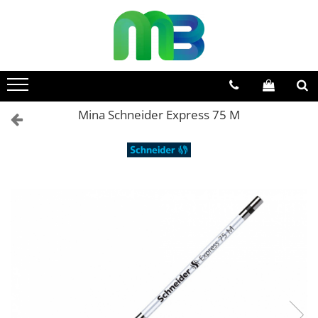
Toate Produsele
Articole din hartie
Agende si calendare
Mina Schneider Express 75 M
Hartie color
Hartie pentru copiator
Hartie speciala
Notesuri adezive
Plicuri
Registre si cuburi de hartie
Role case de marcat
Tipizate
Instrumente de scris
Pixuri cu pasta