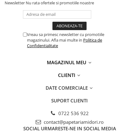
Capsatoare si capse
Newsletter
Nu rata ofertele si promotiile noastre
Corectoare
Foarfeci si cuttere
Intretinere si curatenie
Vreau sa primesc newsletter cu promotiile
magazinului. Afla mai multe in
Politica de
Perforatoare
Confidentialitate
Suporturi pentru birou
Rechizite si articole scolare
MAGAZINUL MEU
Caiete si blocuri de desen
CLIENTI
Coperti pentru caiete si carti
Tempera, guase si acuarele
DATE COMERCIALE
Pensule
SUPORT CLIENTI
Carioci
0722 536 922
Creioane colorate
contact@papetariamidori.ro
Accesorii
SOCIAL
URMARESTE-NE IN SOCIAL MEDIA
Ascutitori si radiere