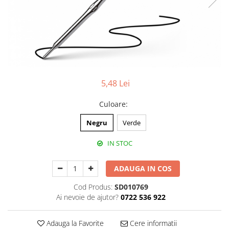
Pixuri cu gel
Stilouri si rollere cu rezerve de
cerneala
Creioane
Rollere cu stergere
5,48 Lei
Rollere cu cerneala
Creioane mecanice si mine
Culoare
:
Gume de sters
Negru
Verde
Linere
IN STOC
Linere color
Markere
ADAUGA IN COS
Markere permanente
Cod Produs:
SD010769
Markere pe baza de vopsea
Ai nevoie de ajutor?
0722 536 922
Markere pentru whiteboard si
flipchart
Adauga la Favorite
Cere informatii
Evidentiatoare si markere