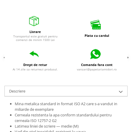
universale
Markere speciale
Markere acrilice
Markere acrilice cu efect metalic
Livrare
Markere universale
Plata cu cardul
Transportul este gratuit pentru
comenzi de minim 1500 Lei
Textmarkere
Rezerve cerneala si mine pix
Ambalare si etichetare
Drept de retur
Comanda fara cont
Accesorii si cutii din carton
Ai 14 zile sa returnezi produsul.
vanzari@papetariamidori.ro
Aparate pentru aplicat preturi
Benzi adezive si accesorii
Descriere
Etichete pret si autoadezive
Mina metalica standard in format ISO A2 care s-a vandut in
Folie de paletizat
miliarde de exemplare
Articole pentru birou
Cerneala rezistenta la apa conform standardului pentru
cerneala ISO 12757-2 G2
Organizare si arhivare
Latimea liniei de scriere — medie (M)
Arhivare
Varf din otel inoxidabil, rezistent la uzura