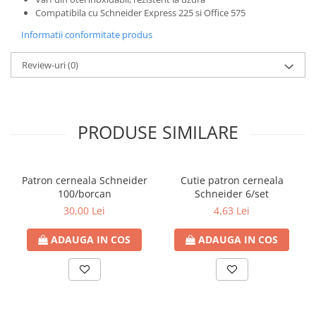
Compatibila cu Schneider Express 225 si Office 575
Bibliorafturi
Caiete mecanice
Informatii conformitate produs
Clipboarduri
Review-uri
(0)
Dosare din carton
Dosare din plastic
Dosare suspendate
Ecusoane si accesorii
PRODUSE SIMILARE
Folii si mape
Intercalatoare
Prezentare si afisare
Patron cerneala Schneider
Cutie patron cerneala
100/borcan
Schneider 6/set
Accesorii pentru birou
30,00 Lei
4,63 Lei
Agrafe, ace, piuneze, clipsuri
ADAUGA IN COS
ADAUGA IN COS
Automatizare birou si accesori
Distrugator documente
Laminatoare si folii
Calculatoare de birou