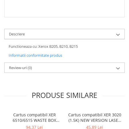
Descriere
Functioneaza cu: Xerox B205, B210, B215
Informatii conformitate produs
Review-uri
(0)
PRODUSE SIMILARE
Cartus compatibil XER
Cartus compatibil XER 3020
6510/6515 WASTE BOX
(1.5K) NEW VERSION LASER
(108R01416) Culoare: black
RO (106R02773) Culoare:
94,37 Lei
45,89 Lei