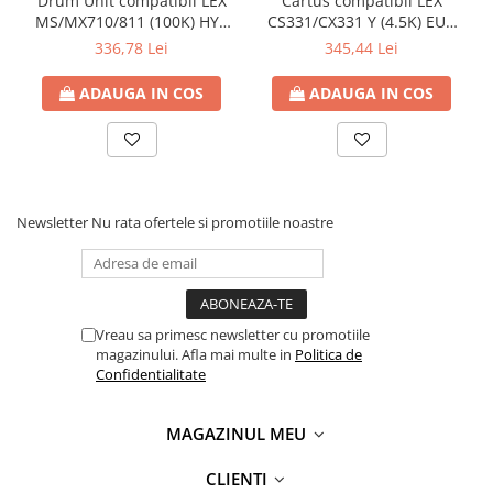
Drum Unit compatibil LEX
Cartus compatibil LEX
MS/MX710/811 (100K) HYB
CS331/CX331 Y (4.5K) EUR
DRUM WW (52D0Z00)
(20N2HY0) LASER Culoare:
336,78 Lei
345,44 Lei
Culoare: black Numar
yellow Numar Pagini: 4500
Pagini: 100000
ADAUGA IN COS
ADAUGA IN COS
Newsletter
Nu rata ofertele si promotiile noastre
Vreau sa primesc newsletter cu promotiile
magazinului. Afla mai multe in
Politica de
Confidentialitate
MAGAZINUL MEU
CLIENTI