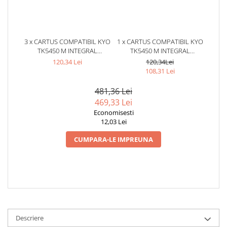
3 x CARTUS COMPATIBIL KYO
1 x CARTUS COMPATIBIL KYO
TK5450 M INTEGRAL
TK5450 M INTEGRAL
GERMANY LASER CULOARE:
GERMANY LASER CULOARE:
120,34 Lei
120,34Lei
MAGENTA NUMAR PAGINI:
MAGENTA NUMAR PAGINI:
108,31 Lei
3200
3200
481,36 Lei
469,33 Lei
Economisesti
12,03 Lei
CUMPARA-LE IMPREUNA
Descriere