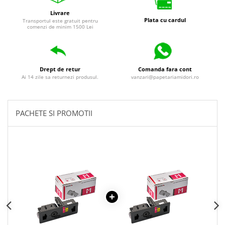
Livrare
Plata cu cardul
Transportul este gratuit pentru
comenzi de minim 1500 Lei
Drept de retur
Comanda fara cont
Ai 14 zile sa returnezi produsul.
vanzari@papetariamidori.ro
PACHETE SI PROMOTII