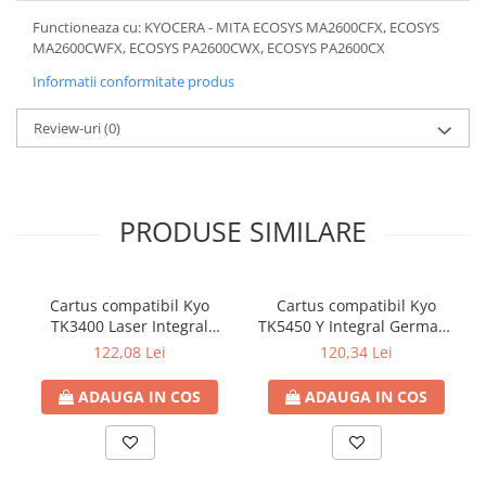
Functioneaza cu: KYOCERA - MITA ECOSYS MA2600CFX, ECOSYS
MA2600CWFX, ECOSYS PA2600CWX, ECOSYS PA2600CX
Informatii conformitate produs
Review-uri
(0)
PRODUSE SIMILARE
Cartus compatibil Kyo
Cartus compatibil Kyo
TK3400 Laser Integral
TK5450 Y Integral Germany
Germany Culoare: black
Laser Culoare: yellow
122,08 Lei
120,34 Lei
Numar Pagini: 12500
Numar Pagini: 3200
ADAUGA IN COS
ADAUGA IN COS